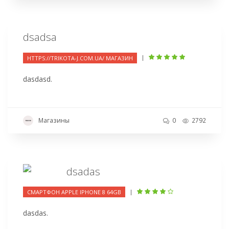
dsadsa
|
HTTPS://TRIKOTA-J.COM.UA/ МАГАЗИН
dasdasd.
Магазины
0
2792
dsadas
|
СМАРТФОН APPLE IPHONE 8 64GB
dasdas.