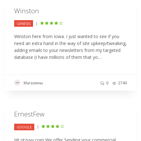
Winston
|
GENESIS
Winston here from Iowa. I just wanted to see if you
need an extra hand in the way of site upkeep/tweaking,
adding emails to your newsletters from my targeted
database (I have millions of them that yo....
Магазины
0
2740
ErnestFew
|
GOOGLE
Hi! otzuvy.com We offer Sending your commercial