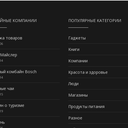
АЙНЫЕ КОМПАНИИ
ПОПУЛЯРНЫЕ КАТЕГОРИИ
жа товаров
Гаджеты
06
Книги
 Майслер
Компании
14
ный комбайн Bosch
Красота и здоровье
14
Люди
ные чаи
15
Магазины
ин о туризме
Продукты питания
19
Разное
нь
05