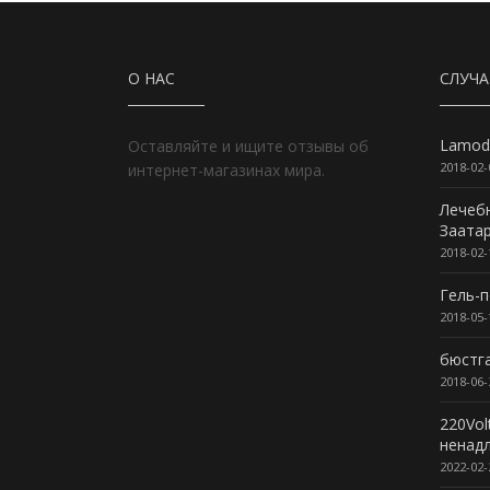
О НАС
СЛУЧ
Lamod
Оставляйте и ищите отзывы об
2018-02-
интернет-магазинах мира.
Лечеб
Заата
2018-02-
Гель-
2018-05-
бюстг
2018-06-
220Vol
ненад
2022-02-