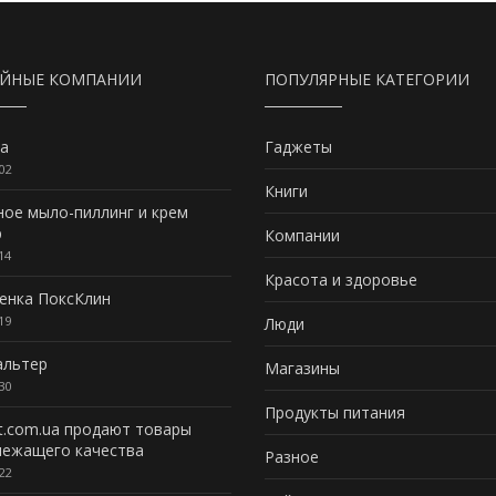
АЙНЫЕ КОМПАНИИ
ПОПУЛЯРНЫЕ КАТЕГОРИИ
a
Гаджеты
02
Книги
ное мыло-пиллинг и крем
р
Компании
14
Красота и здоровье
пенка ПоксКлин
19
Люди
альтер
Магазины
30
Продукты питания
t.com.ua продают товары
лежащего качества
Разное
22